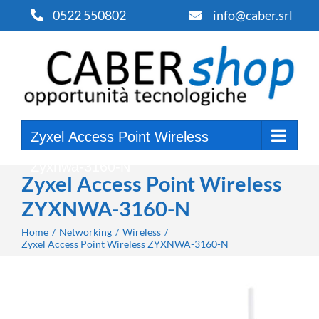
Salta
0522 550802
info@caber.srl
al
contenuto
Zyxel Access Point Wireless
Zyxnwa-3160-N
Zyxel Access Point Wireless
ZYXNWA-3160-N
Home
Networking
Wireless
Zyxel Access Point Wireless ZYXNWA-3160-N