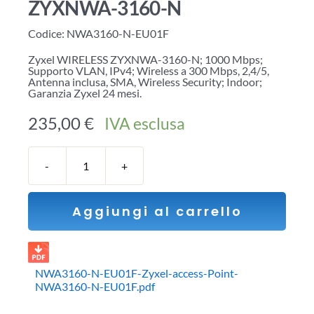
ZYXNWA-3160-N
Codice:
NWA3160-N-EU01F
Zyxel WIRELESS ZYXNWA-3160-N; 1000 Mbps;
Supporto VLAN, IPv4; Wireless a 300 Mbps, 2,4/5,
Antenna inclusa, SMA, Wireless Security; Indoor;
Garanzia Zyxel 24 mesi.
235,00
€
IVA esclusa
Zyxel
Access
Point
Aggiungi al carrello
Wireless
ZYXNWA-
3160-
N
quantità
NWA3160-N-EU01F-Zyxel-access-Point-
NWA3160-N-EU01F.pdf