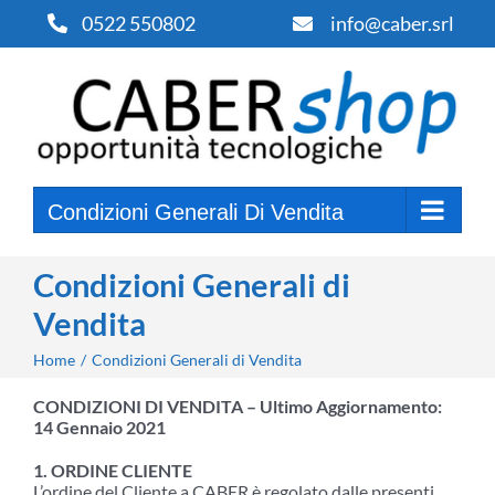
Salta
0522 550802
info@caber.srl
al
contenuto
Condizioni Generali Di Vendita
Condizioni Generali di
Vendita
Home
Condizioni Generali di Vendita
CONDIZIONI DI VENDITA – Ultimo Aggiornamento:
14 Gennaio 2021
1. ORDINE CLIENTE
L’ordine del Cliente a CABER è regolato dalle presenti