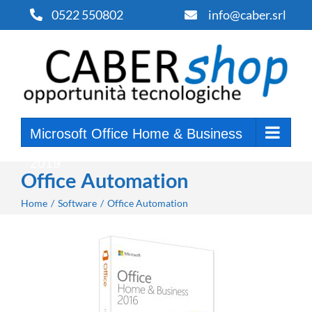
Salta
0522 550802
info@caber.srl
al
contenuto
Microsoft Office Home & Business
2019
Office Automation
Home
Software
Office Automation